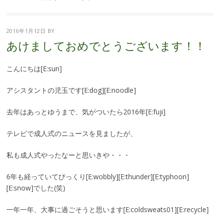
2016年1月12日
BY
あけましておめでとうございます！！
こんにちは[E:sun]
アシスタントの児玉です[E:dog][E:noodle]
去年はあっとゆうまで、気がついたら2016年[E:fuji]
テレビで成人式のニュースを見ましたが、
私も成人式やったなーと思いきや・・・
6年も経っていてびっくり[E:wobbly][E:thunder][E:typhoon]
[E:snow]でした(笑)
一年一年、大事に過ごそうと思います[E:coldsweats01][E:recycle]