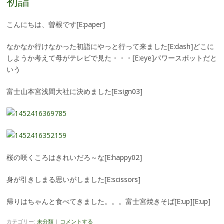
初詣
こんにちは、曽根です[E:paper]
なかなか行けなかった初詣にやっと行って来ました[E:dash]どこに
しようか考えて母がテレビで見た・・・[E:eye]パワースポットだと
いう
富士山本宮浅間大社に決めました[E:sign03]
桜の咲くころはきれいだろ～な[E:happy02]
身が引きしまる思いがしました[E:scissors]
帰りはちゃんと食べてきました。。。富士宮焼きそば[E:up][E:up]
カテゴリー:
未分類
|
コメントする